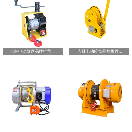
吉林电动绞盘品牌推荐...
吉林电动绞盘品牌推荐...