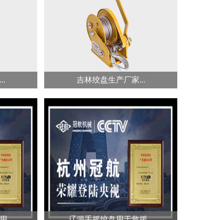
为
冠航3000磅电动绞盘功率为1.1kw,
m，钢丝
钢丝绳直径为5mm,钢丝绳长度为
8...
.
吉林绞盘生产厂家...
吉林冠航不锈钢手摇绞盘...
吉林冠航自锁式手摇绞盘...
绞盘材质
手动绞盘是具有垂直安装的绞缆
工材料；
筒，在动力驱动下能卷绕但不储存
绳索...
...
辽源手摇绞盘用于救援...