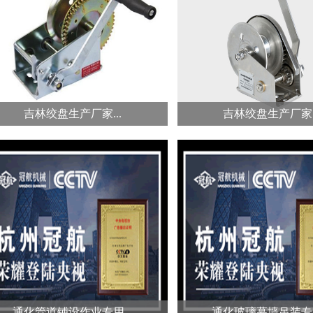
冠航卷扬机在建筑工程施工、安装
冠航12000磅电动绞盘功率
过程中用来提升、吊装建筑材
5.4KW,钢丝绳直径为9m
料、...
绳长度16米...
吉林绞盘生产厂家...
吉林绞盘生产厂家..
吉林冠航镀锌手摇绞盘...
冠航绞盘系列产品是一种通过摇动
冠航不锈钢自刹车式手摇
绞车卷筒来拉动货物的机械用
采用304级不锈钢做为加
具。...
不...
通化管道铺设作业专用...
通化玻璃幕墙吊装专用