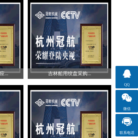
..
吉林船用绞盘多少钱...
样化的，
船用绞盘的价格是由多个方面来决
可以通过
定的，并不是由某个原因决定，除
了地...
...
吉林船用绞盘采购...
QQ
...
吉林船用绞盘采购...
微信
盘由数个
大部分人对于船用绞盘的熟悉程度
在船用绞
并不高，更多的是比较了解车用绞
盘...
联系电话