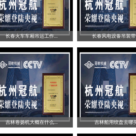
拉...
长春火车车厢吊运工作...
长春风电设备吊装带专
长春火车车厢吊运工作...
长春风电设备吊装带专
火车车厢体积庞大，重量惊人，对
风电设备通常体积大、重
吊运工具的强度和稳定性要求极
吊装环境复杂，对吊装工
高。...
极高...
吉林卷扬机大概在什么...
吉林船用绞盘去哪买.