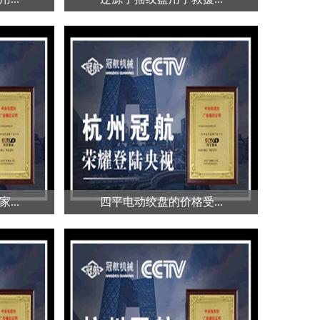
...
辽源手摇绞盘用于救援...
标志性元
手动绞盘在救援三脚架系统中扮演
的精度和
着核心角色，为应急救援工作提供
了...
...
四平电动绞盘的价格受...
...
四平电动绞盘的价格受...
动的机械
电动绞盘的价格因其多种因素而有
提升、拖
所不同，使得市场上呈现出多样化