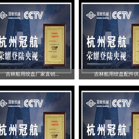
吉林卷扬机大概在什么...
吉林船用绞盘去哪买.
卷扬机是一种常用的机械设备，它
船用绞盘的购买渠道是多
能够提升，运输和操作各种材料和
可以通过实体店购买，也
设备...
电商...
吉林船用绞盘厂家直销...
吉林船用绞盘配件供应
吉林船用绞盘厂家直销...
吉林船用绞盘配件供应
船用绞盘归于船用设备技术领域。
同车用绞盘一样，船用绞
本实用新型包括底座,卷筒、圆
配件构成，每一个配件都
管...
盘的...