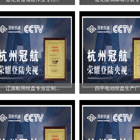
通化管道铺设作业专用...
通化玻璃幕墙吊装专用
在地下管道铺设工程中，起重吊带
玻璃幕墙作为现代建筑的
是一种重要的工具。它具有轻便、
素，其安装过程需要极高
柔...
安...
辽源船用绞盘专业定制...
四平电动绞盘生产厂家
辽源船用绞盘专业定制...
四平电动绞盘生产厂家
专业定制的船用绞盘首先考虑的是
电动绞盘是一种以电力驱
其性能与船只用途的匹配性。...
设备，被广泛应用于各种