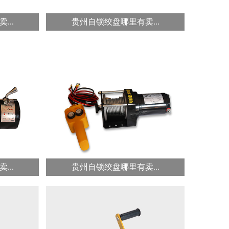
...
贵州自锁绞盘哪里有卖...
...
冠航牌快速卷扬机提升...
冠航自动
冠航快速卷扬机，用卷筒缠绕钢丝
轻，方便
绳或链条提升或牵引重物的轻小型
起...
...
贵州自锁绞盘哪里有卖...
...
冠航电动绞盘车载绞盘...