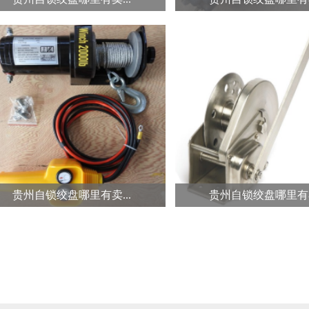
手动绞盘能否用于汽车...
如何清理汽车绞盘上的
通常情况下汽车受困会使用电动绞
越野车长时间驰骋在各种
盘来协助脱困，而除了电动绞盘之
的环境中，汽车绞盘成为
外...
情...
贵州自锁绞盘哪里有卖...
贵州自锁绞盘哪里有卖
使用汽车绞盘时一定要...
为何救援三脚架的手摇
越野车野外受困通常会使用到汽车
之前我们有聊到过关于救
绞盘，而在使用汽车绞盘的过程中
大多选择轻质铝合金的原