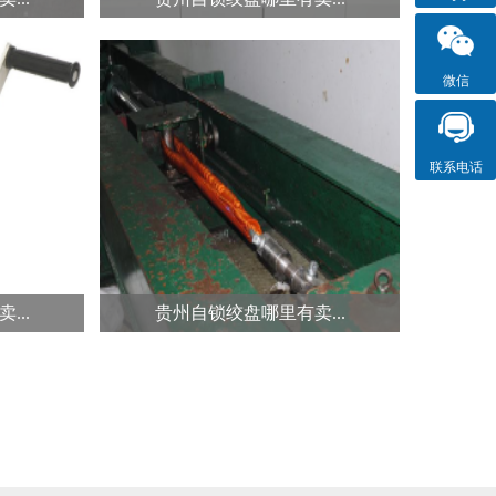
微信
...
电动绞盘和电动葫芦哪...
恶劣复杂
最近有网友咨询了这样一个问题，
联系电话
应对紧急
电动绞盘和电动葫芦哪个更好用？
电动...
...
贵州自锁绞盘哪里有卖...
...
关于吊装带破断力测试...
援三脚架
同绝大部分索具一样，吊装带的某
因，主要
一批产品在发货之前都要抽样进行