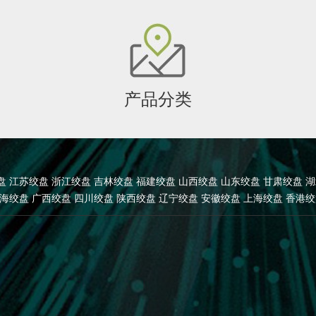
一...
是...
产品分类
盘
江苏绞盘
浙江绞盘
吉林绞盘
福建绞盘
山西绞盘
山东绞盘
甘肃绞盘
湖
海绞盘
广西绞盘
四川绞盘
陕西绞盘
辽宁绞盘
安徽绞盘
上海绞盘
香港绞