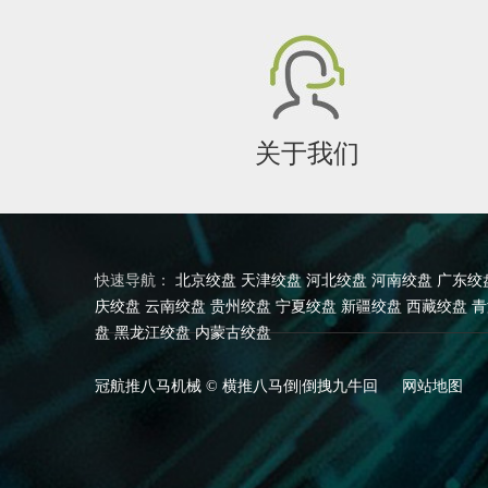
关于我们
快速导航：
北京绞盘
天津绞盘
河北绞盘
河南绞盘
广东绞
庆绞盘
云南绞盘
贵州绞盘
宁夏绞盘
新疆绞盘
西藏绞盘
青
盘
黑龙江绞盘
内蒙古绞盘
冠航推八马机械 © 横推八马倒|倒拽九牛回
网站地图