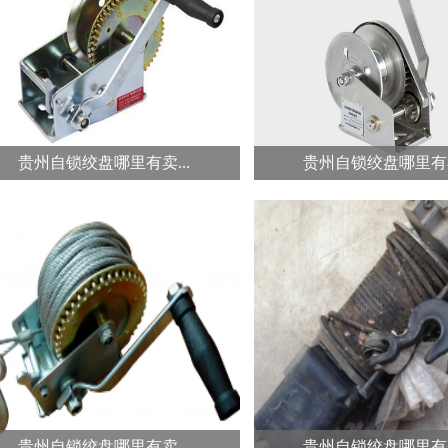
冠航卷扬机在建筑工程施工、安装
冠航12000磅电动绞盘功率
过程中用来提升、吊装建筑材
5.4KW,钢丝绳直径为9m
料、...
绳长度16米...
贵州自锁绞盘哪里有卖...
贵州自锁绞盘哪里有卖
冠航镀锌手摇绞盘...
冠航不锈钢手摇绞盘.
冠航绞盘系列产品是一种通过摇动
冠航不锈钢自刹车式手摇
绞车卷筒来拉动货物的机械用
采用304级不锈钢做为加
具。...
不...
贵州自锁绞盘哪里有卖...
贵州自锁绞盘哪里有卖