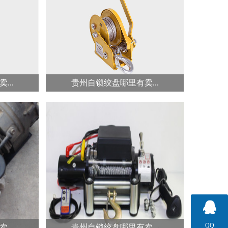
为
冠航3000磅电动绞盘功率为1.1kw,
m，钢丝
钢丝绳直径为5mm,钢丝绳长度为
8...
...
贵州自锁绞盘哪里有卖...
..
冠航自锁式手摇绞盘...
绞盘材质
手动绞盘是具有垂直安装的绞缆
工材料；
筒，在动力驱动下能卷绕但不储存
绳索...
QQ
...
贵州自锁绞盘哪里有卖...