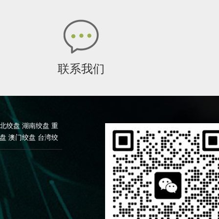
破...
联系我们
北绞盘
湖南绞盘
重
盘
澳门绞盘
台湾绞