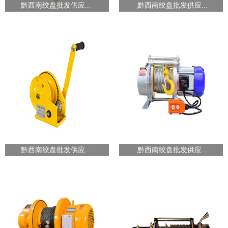
黔西南绞盘批发供应...
黔西南绞盘批发供应...
黔西南绞盘批发供应...
黔西南绞盘批发供应...