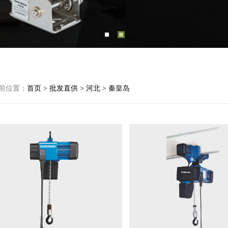
前位置：
首页
>
批发直供
>
河北
>
秦皇岛