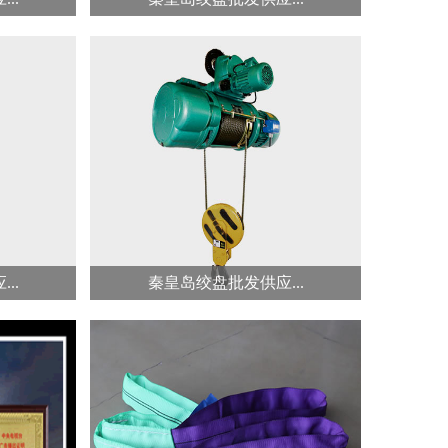
秦皇岛冠航不锈钢手摇绞盘...
秦皇岛冠航自锁式手摇绞盘...
绞盘材质
手动绞盘是具有垂直安装的绞缆
工材料；
筒，在动力驱动下能卷绕但不储存
绳索...
..
秦皇岛绞盘批发供应...
秦皇岛冠航牌家用民用微型电...
秦皇岛冠航CD1型/MD1型钢丝...
用电动葫
冠航CD1型/MD1型钢丝绳电动葫
，设计合
芦是一种轻小型起重设备。它可以