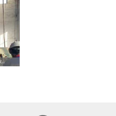
...
曳引机维修零部件拆卸...
度：1-
在幽深的电梯井道顶部，曳引机静
m颜色：
静地悬挂着，如同现代建筑的心
脏。当...
..
...
系统的核
关乎生产