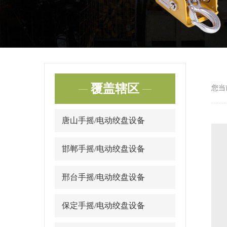
覆盖辖区
您当
唐山手摇/电动绞盘设备
邯郸手摇/电动绞盘设备
邢台手摇/电动绞盘设备
保定手摇/电动绞盘设备