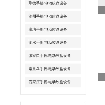
承德手摇/电动绞盘设备
沧州手摇/电动绞盘设备
廊坊手摇/电动绞盘设备
衡水手摇/电动绞盘设备
张家口手摇/电动绞盘设备
秦皇岛手摇/电动绞盘设备
石家庄手摇/电动绞盘设备