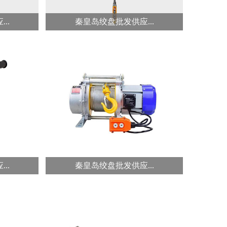
..
秦皇岛绞盘批发供应...
秦皇岛冠航欧式电动环链葫芦...
秦皇岛冠航欧式电动葫芦(手...
动环链葫
冠航欧式电动环链葫芦可方便的安
准组件
装到KBK标准组件的轨道上。所
有...
..
秦皇岛绞盘批发供应...
秦皇岛冠航双向自锁刹车式手...
秦皇岛冠航牌快速卷扬机提升...