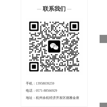
联系我们
手机：
13958039259
电话：0571-88566929
地址：杭州余杭经济开发区德雅金座