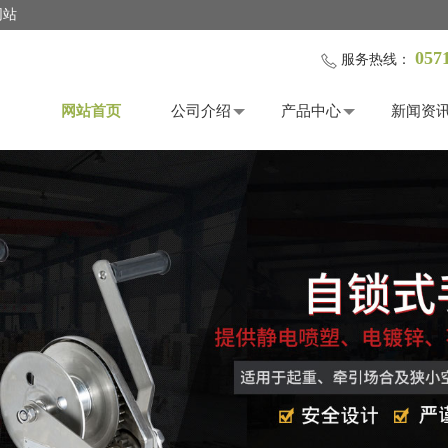
网站
057
服务热线：
网站首页
公司介绍
产品中心
新闻资