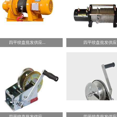
冠航蜗杆手摇绞盘，机体配有摩擦
手动绞盘也叫手摇绞盘，
制动装置，在有负载的情况下，自
刹车手摇绞盘体积小重量
动开启...
携带...
四平绞盘批发供应...
四平绞盘批发供应..
四平冠航一字型钢丝绳卷扬...
冠航卷扬机在建筑工程施工、安装
冠航12000磅电动绞盘功率
过程中用来提升、吊装建筑材
5.4KW,钢丝绳直径为9m
料、...
绳长度16米...
四平绞盘批发供应...
四平绞盘批发供应..