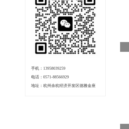
手机：
13958039259
电话：0571-88566929
地址：杭州余杭经济开发区德雅金座