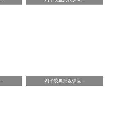
四平冠航不锈钢手摇绞盘...
四平冠航自锁式手摇绞盘...
绞盘材质
手动绞盘是具有垂直安装的绞缆
工材料；
筒，在动力驱动下能卷绕但不储存
绳索...
.
四平绞盘批发供应...
四平冠航牌家用民用微型电...
四平冠航CD1型/MD1型钢丝...
用电动葫
冠航CD1型/MD1型钢丝绳电动葫
，设计合
芦是一种轻小型起重设备。它可以