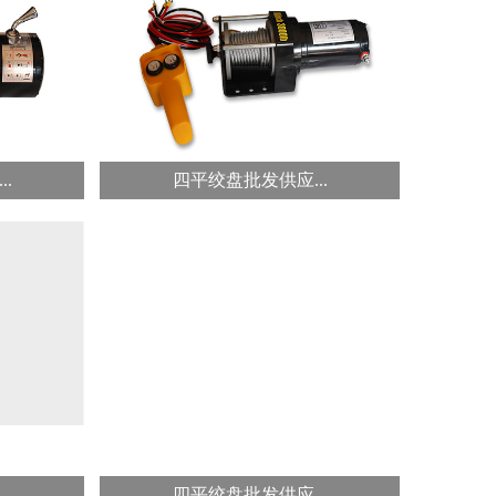
冠航自动
冠航快速卷扬机，用卷筒缠绕钢丝
轻，方便
绳或链条提升或牵引重物的轻小型
起...
.
四平绞盘批发供应...
四平冠航电动绞盘车载绞盘...
四平冠航电动绞盘车载绞盘...
为
冠航3000磅电动绞盘功率为1.1kw,
m，钢丝
钢丝绳直径为5mm,钢丝绳长度为
8...
.
四平绞盘批发供应...