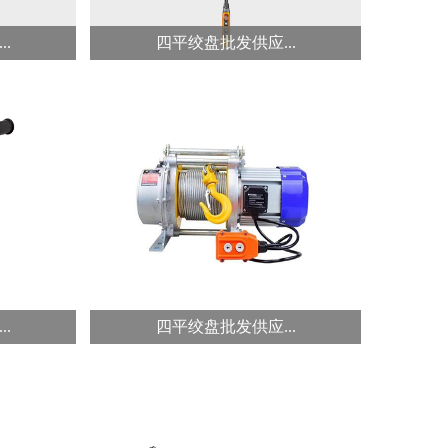
.
四平绞盘批发供应...
四平冠航欧式电动环链葫芦...
四平冠航欧式电动葫芦(手...
动环链葫
冠航欧式电动环链葫芦可方便的安
准组件
装到KBK标准组件的轨道上。所
有...
.
四平绞盘批发供应...
四平冠航双向自锁刹车式手...
四平冠航牌快速卷扬机提升...