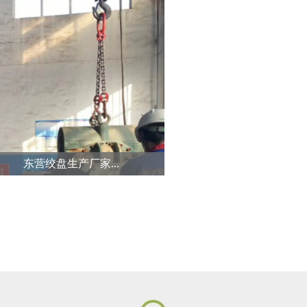
冠航白色扁平起重吊装...
曳引机维修零部件拆卸
品牌：冠航吨位：1-50T长度：1-
在幽深的电梯井道顶部，
100M宽度：25mm-320mm颜色：
静地悬挂着，如同现代建
白色材质：丙纶、...
脏。当...
东营绞盘生产厂家...
冷凝机检修中链条索具...
冷凝机作为工业生产制冷系统的核
心设备，其稳定运行直接关乎生产
效...