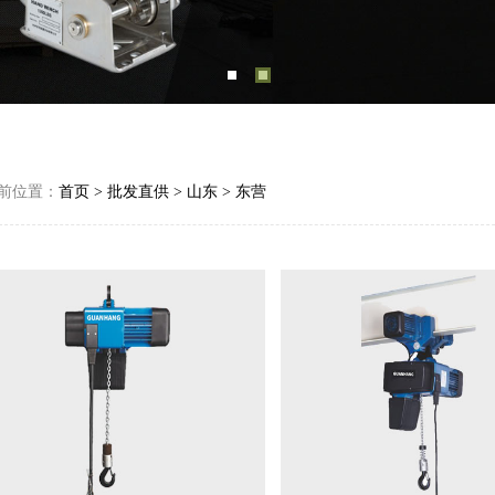
前位置：
首页
>
批发直供
>
山东
>
东营