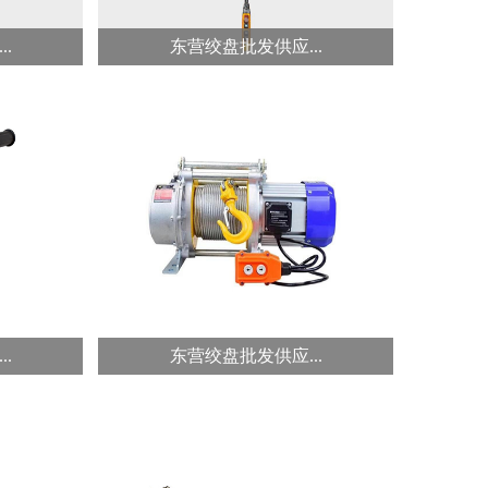
.
东营绞盘批发供应...
东营冠航欧式电动环链葫芦...
东营冠航欧式电动葫芦(手...
动环链葫
冠航欧式电动环链葫芦可方便的安
准组件
装到KBK标准组件的轨道上。所
有...
.
东营绞盘批发供应...
东营冠航双向自锁刹车式手...
东营冠航牌快速卷扬机提升...