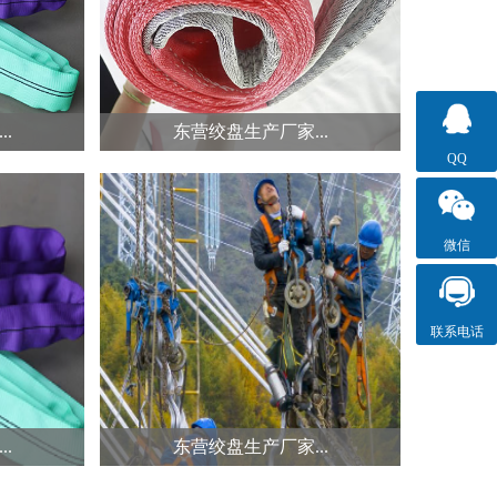
安...
.
东营绞盘生产厂家...
QQ
...
冠航彩色双扣环形扁平...
微信
冠航材
扁平吊装带规格参数吨位：1-50T
杜邦丝、
长度：1-100M宽度：25mm-
联系电话
320mm颜色：彩色...
.
东营绞盘生产厂家...