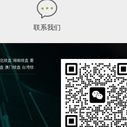
联系我们
北绞盘
湖南绞盘
重
盘
澳门绞盘
台湾绞