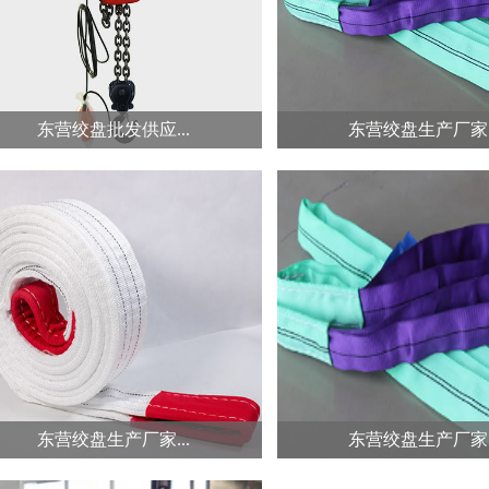
重量...
理、...
东营绞盘批发供应...
东营绞盘生产厂家..
东营冠航牌DHS型环链电动...
冠航柔性环形/双扣环
冠航DHS型环链电动提升机保留了
柔性吊带主要参数:品牌：
手拉葫芦轻巧方便的特点，又改进
料：涤纶(聚氨酯)、进口
了...
锦纶...
东营绞盘生产厂家...
东营绞盘生产厂家..