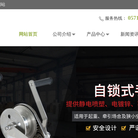
网站
057
服务热线：
网站首页
公司介绍
产品中心
新闻资