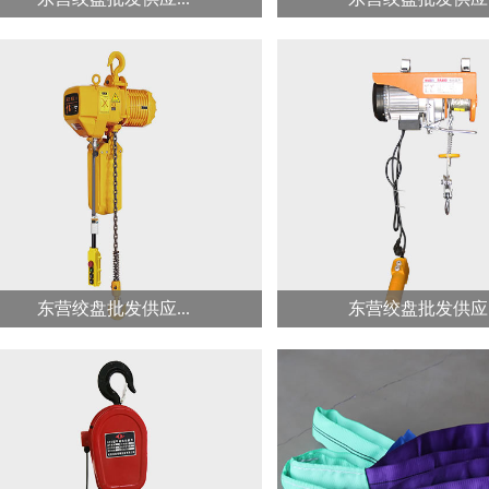
东营冠航镀锌手摇绞盘...
冠航绞盘系列产品是一种通过摇动
冠航不锈钢自刹车式手摇
绞车卷筒来拉动货物的机械用
采用304级不锈钢做为加
具。...
不...
东营绞盘批发供应...
东营绞盘批发供应..
东营冠航HHBB型链条电动葫...
冠航HHBB型环链电动葫芦是一种
冠航微型电动葫芦又叫民
轻小型起重设备，具有结构紧凑、
芦，产品按国家标准生产