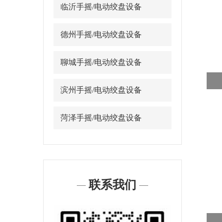
临沂手摇/电动绞盘设备
德州手摇/电动绞盘设备
聊城手摇/电动绞盘设备
滨州手摇/电动绞盘设备
菏泽手摇/电动绞盘设备
联系我们