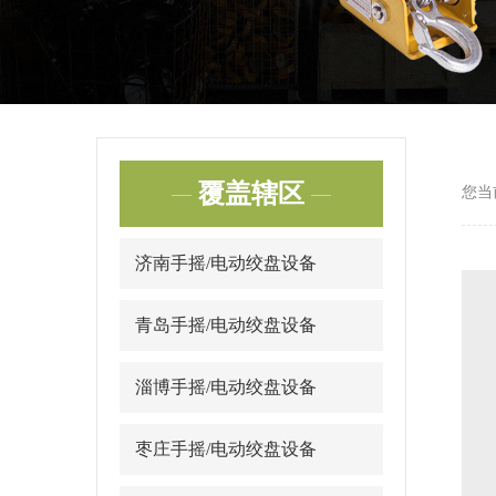
覆盖辖区
您当
济南手摇/电动绞盘设备
青岛手摇/电动绞盘设备
淄博手摇/电动绞盘设备
枣庄手摇/电动绞盘设备