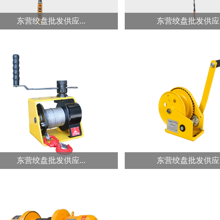
东营绞盘批发供应...
东营绞盘批发供应..
东营冠航欧式电动环链葫芦...
冠航新款欧式电动环链葫芦可方便
冠航欧式带电动跑车款电
的安装到KBK标准组件的轨道
芦可方便的安装到KBK标
上。...
的...
东营绞盘批发供应...
东营绞盘批发供应..
东营冠航蜗杆式手摇绞盘...