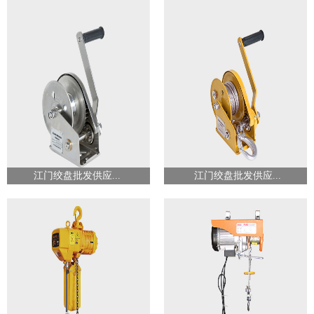
江门绞盘批发供应...
江门绞盘批发供应...