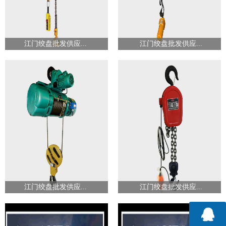
江门绞盘批发供应...
江门绞盘批发供应...
江门绞盘批发供应...
江门绞盘批发供应...