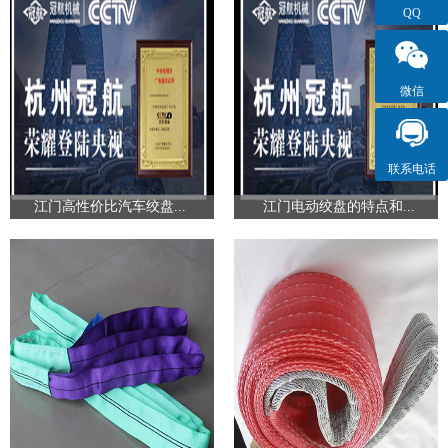
QQ
微信
联系电话
江门高性价比汽车绞盘...
江门电动绞盘的特点和...