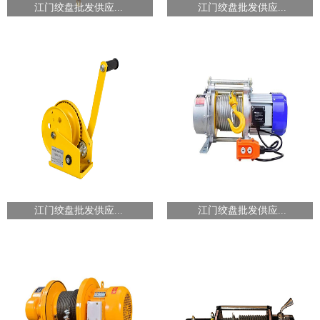
江门绞盘批发供应...
江门绞盘批发供应...
江门绞盘批发供应...
江门绞盘批发供应...