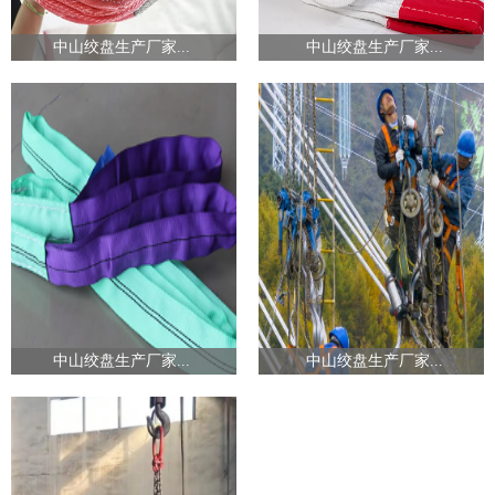
中山绞盘生产厂家...
中山绞盘生产厂家...
中山绞盘生产厂家...
中山绞盘生产厂家...