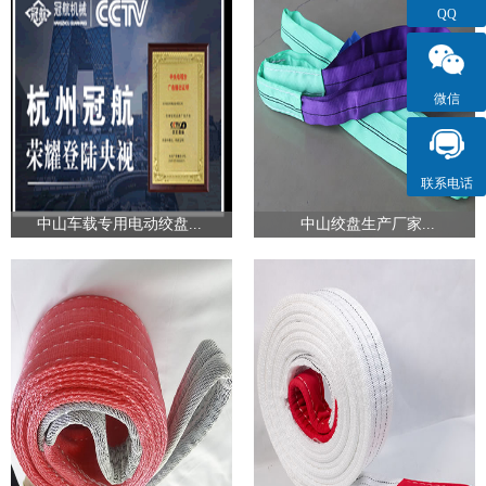
QQ
微信
联系电话
中山车载专用电动绞盘...
中山绞盘生产厂家...