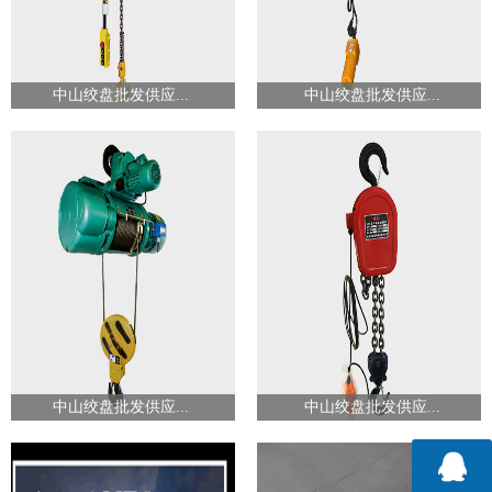
中山绞盘批发供应...
中山绞盘批发供应...
中山绞盘批发供应...
中山绞盘批发供应...