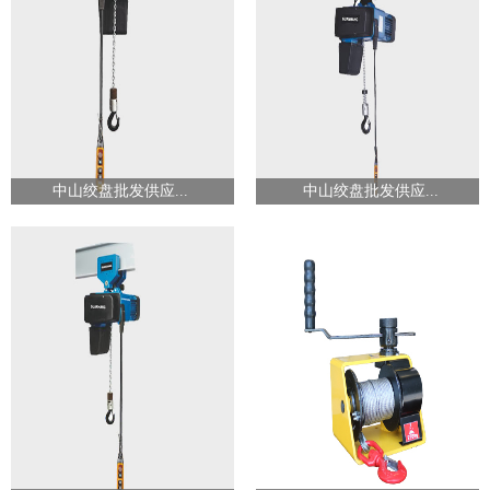
中山绞盘批发供应...
中山绞盘批发供应...